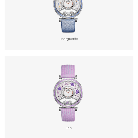
portée de votre main. Tournant de façon intemporelle
dans une lunette de montre magnifiquement incrustée
de diamant. Chaque pièce raconte une histoire unique. A
ce titre, la collection Autour du monde est une
Marguerite
réminiscence éternelle de la beauté de l’exploration.
La collection Autour du Monde vous transporte dans un
ailleurs, où que vous soyez. Un voyage, initié par le
scintillement des diamants, qui restera inoubliable grâce
aux modèles de BIJOUMONTRE, intemporels et ludiques.
Votre montre BIJOUMONTRE sera votre boussole qui
vous guidera vers de nouveaux sommets inspirants et
vous fera voyager « A travers le monde ».
Iris