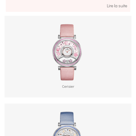
grandes aventures. Les rêves d’aujourd’hui sont les
Lire la suite
promesses de demain. .
Embarquer, se mettre à voyager, à travers le monde, pour
aller là où le cœur vous porte.
Les premières histoires de Jules Vernes ont exploré la
magie des voyages à travers le monde. « Le tour du
monde en quatre-vingt jours » est un excellent exemple
du merveilleux de l’exploration. En découvrant le monde,
on approche les monuments les plus stupéfiants, chacun
Cerisier
représentant la beauté et le caractère du pays où ils ont
été érigés. Importants car ils sont le reflet de leur
époque, inégalés par leur magnificence.
BIJOUMONTRE saisi cette quintessence en mettant
certains des grands sites les plus iconiques du monde à